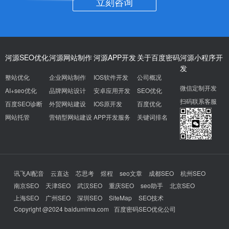
立刻咨询
河源SEO优化
河源网站制作
河源APP开发
关于百度密码
河源小程序开
发
整站优化
企业网站制作
IOS软件开发
公司概况
微信定制开发
AI+seo优化
品牌网站设计
安卓应用开发
SEO优化
扫码联系客服
百度SEO诊断
外贸网站建设
IOS原开发
百度优化
网站托管
营销型网站建设
APP开发服务
关键词排名
讯飞AI配音
云直达
芯思考
煜程
seo文章
成都SEO
杭州SEO
南京SEO
天津SEO
武汉SEO
重庆SEO
seo助手
北京SEO
上海SEO
广州SEO
深圳SEO
SiteMap
SEO技术
Copyright @2024 baidumima.com
百度密码SEO优化公司